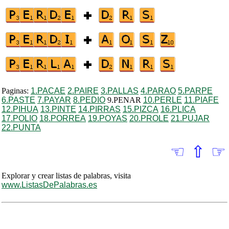
Paginas:
1.PACAE
2.PAIRE
3.PALLAS
4.PARAO
5.PARPE
6.PASTE
7.PAYAR
8.PEDIO
9.PENAR
10.PERLE
11.PIAFE
12.PIHUA
13.PINTE
14.PIRRAS
15.PIZCA
16.PLICA
17.POLIO
18.PORREA
19.POYAS
20.PROLE
21.PUJAR
22.PUNTA
☜
⇧
☞
Explorar y crear listas de palabras, visita
www.ListasDePalabras.es