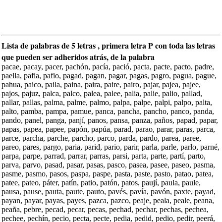
Lista de palabras de 5 letras , primera letra P con toda las letras
que pueden ser adheridos atrás, de la palabra
pacae, pacay, pacer, pachón, pacía, pació, pacta, pacte, pacto, padre,
paella, pafia, pafio, pagad, pagan, pagar, pagas, pagro, pagua, pague,
pahua, paico, paila, paina, paira, paire, pairo, pajar, pajea, pajee,
pajos, pajuz, palca, palco, palea, palee, palia, palie, palio, pallad,
pallar, pallas, palma, palme, palmo, palpa, palpe, palpi, palpo, palta,
palto, pamba, pampa, pamue, panca, pancha, pancho, panco, panda,
pando, panel, panga, panjí, panos, pansa, panza, paños, papad, papar,
papas, papea, papee, papón, papúa, parad, parao, parar, paras, parca,
parce, parcha, parche, parcho, parco, parda, pardo, parea, paree,
pareo, pares, pargo, paria, parid, pario, parir, parla, parle, parlo, parné,
parpa, parpe, parrad, parrar, parras, parsi, parta, parte, partí, parto,
parva, parvo, pasad, pasar, pasas, pasco, pasea, pasee, paseo, pasma,
pasme, pasmo, pasos, paspa, paspe, pasta, paste, pasto, patao, patea,
patee, pateo, páter, patín, patio, patón, patos, paují, paula, paule,
pausa, pause, pauta, paute, pauto, pavés, pavía, pavón, paxte, payad,
payan, payar, payas, payes, pazca, pazco, peaje, peala, peale, peana,
peaña, pebre, pecad, pecar, pecas, pechad, pechar, pechas, pechea,
pechee, pechín, pecio, pecta, pecte, pedia, pedid, pedio, pedir, peerá,