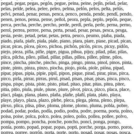
pegad, pegar, pegas, pegón, pegue, peina, peine, pejín, pelad, pelar,
pelas, pelde, pelea, pelee, peleo, pelma, pelón, pelos, pelta, pelús,
pelvi, penad, penar, penas, penca, penco, penda, pende, pendí, pendo,
penen, penos, pensa, pense, peñol, peora, pepla, peplo, pepón, peque,
perca, percha, perche, percho, perde, perdí, perla, perle, perna, perno,
perol, perrea, perree, persa, perta, pesad, pesar, pesas, pesca, pesga,
pesia, peste, petad, petar, petas, petra, peuco, peumo, piaba, piada,
piado, piafa, piafe, piala, piale, piano, piara, piare, piase, picad, pican,
picar, picas, pícea, píceo, pichoa, pichón, picón, picos, picuy, pidón,
piejo, pieza, pifia, pifie, pigre, pigua, pihua, pijuy, pilad, pilar, pilas,
pilca, pilcha, píleo, pillad, pillar, pillas, pillea, pillee, pilme, pilos,
pince, pincha, pinche, pincho, pinga, pingo, pinna, pinol, pinos, pinta,
pinte, pinto, pinza, pinzo, piocha, piojo, piola, piole, pióna, pipad,
pipar, pipas, pipia, pipie, pipil, pipon, pique, pirad, pirar, piras, pirca,
pirco, pirla, pirrar, pirras, pirul, pisad, pisan, pisar, pisas, pisca, pisco,
pispa, pispe, pista, piste, pisto, pitad, pitao, pitar, pitas, pitea, pitee,
pitia, pitio, piula, piule, piune, piure, pívot, pizca, pizco, placa, place,
placi, plaga, plana, plano, plaña, plañe, plañí, plata, plato, playa,
playe, playo, plaza, plazo, plebe, pleca, plega, plena, pleno, plepa,
plexo, plica, plisa, plise, ploma, plome, plomo, pluma, pobla, pobre,
podad, podar, podas, podía, podio, podra, podre, poema, poeta, poíno,
poisa, poise, polca, polco, polea, poleo, polio, pollea, pollee, polvo,
pompa, pompo, poncha, ponche, poncho, poncí, ponga, pongo,
ponía, ponto, popad, popar, popas, popti, porche, porga, porno, poros,
porrea, porree, porrón, porta, porte, porto, posad, posar, posas, posca,