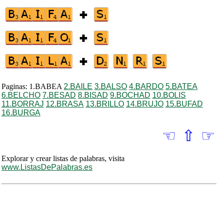
Paginas: 1.BABEA
2.BAILE
3.BALSO
4.BARDO
5.BATEA
6.BELCHO
7.BESAD
8.BISAD
9.BOCHAD
10.BOLIS
11.BORRAJ
12.BRASA
13.BRILLO
14.BRUJO
15.BUFAD
16.BURGA
☜
⇧
☞
Explorar y crear listas de palabras, visita
www.ListasDePalabras.es