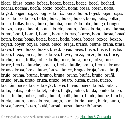
bloca, blusa, boato, bobea, bobee, bocea, bocee, bocel, bochad,
bochar, bochas, bocín, bocio, bocón, bofar, bofas, bofen, bofia,
bogad, bogar, bogas, bogue, bohío, boina, boira, bojad, bojar, bojas,
bojea, bojee, bojeo, boldo, bolea, bolee, boleo, bolín, bolis, bollad,
bollar, bollas, bolsa, bolso, bomba, bombé, bombo, bonga, bongo,
bonzo, boque, boqui, borda, borde, bordo, bóreo, boria, borla, borna,
borne, borní, borrad, borraj, borrar, borras, borros, borto, bosta, botad,
botan, botar, botas, botea, botee, botín, botos, boxea, boxee, boxeo,
boyad, boyar, boyas, braca, braco, braga, brama, brame, braña, brasa,
brava, bravo, braza, brazo, bread, brear, breas, breca, brece, brecha,
breco, brega, breña, brete, breva, breve, breza, brezo, briba, brice,
bricho, brida, brilla, brille, brillo, brios, brisa, brise, briza, broca,
broce, brocha, broche, brocho, brolla, brolle, brollo, broma, brome,
bromo, brota, brote, broto, broza, bruce, brugo, bruja, bruje, brují,
brujo, bruma, brume, brumo, bruna, bruno, bruña, bruñe, bruñí,
bruño, bruta, bruto, bruza, bruzo, buaro, bucea, bucee, buceo,
buchón, bucio, bucle, buega, buena, bueno, buera, bufad, bufan,
bufar, bufas, bufeo, bufet, bufón, bugle, buhío, buida, buido, bujeo,
bujía, bulbo, bulles, bullía, bullid, bullir, bulto, bunio, buque, burche,
burda, burdo, bureo, burga, burgo, buril, burio, burla, burle, burlo,
busca, busco, busto, butiá, buzad, buzan, buzar & buzas
© Ortograf Inc. Sitio web actualizado el 13 June 2023 (
b
).
Noticias & Contacto