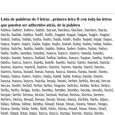
Lista de palabras de 5 letras , primera letra B con toda las letras
que pueden ser adheridos atrás, de la palabra
babea, babee, babeo, bable, bacan, bachea, bachee, bacheo, bacía,
bacín, badán, badea, badil, bafle, bagad, bagar, bagas, bagre, bague,
bahaí, bahía, baída, baifa, baifo, baila, baile, bailo, bajad, bajar, bajas,
bajea, bajee, bajez, bajía, bajin, bajío, balad, balaj, balan, balar, balas,
balay, balche, balda, balde, baldo, balea, balee, baleo, balsa, balso,
balta, balto, bamba, bambú, banca, bance, banco, banda, bando,
banjo, bantú, banyo, bañad, bañar, bañas, banzo, baque, barba, barbe,
barbo, barca, barco, barda, barde, bardo, baria, bario, barrad, barrar,
barras, barrea, barred, barree, barren, barrer, barría, barril, barrio,
barros, barza, basad, basar, basas, basca, basna, basta, baste, basto,
batan, batea, batee, bateo, batía, batid, batir, batua, baula, baure,
bausa, bauza, bayos, bayúa, beata, beato, beber, bebía, becad, becar,
becas, bedel, befad, befar, befas, begum, belcho, belda, beles, belez,
belfa, belfo, belga, belio, bemba, bembe, bembo, beoda, beodo, beorí,
beque, berbí, berma, berón, berrad, berrar, berras, berrea, berree,
berreo, berza, besad, besan, besar, besas, biaza, bichin, biela, bijao,
bilao, bilma, bilme, bimba, binad, binar, binas, binea, binee, bingo,
binza, biota, birla, birle, birlí, birlo, birria, bisad, bisar, bisas, bisel,
bisté, bitad, bitar, bitas, bizca, bizco, bizma, bizme, bizna, bledo,