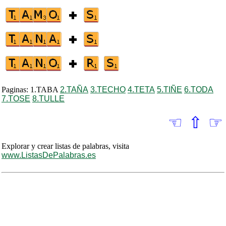
Paginas: 1.TABA
2.TAÑA
3.TECHO
4.TETA
5.TIÑE
6.TODA
7.TOSE
8.TULLE
☜
⇧
☞
Explorar y crear listas de palabras, visita
www.ListasDePalabras.es