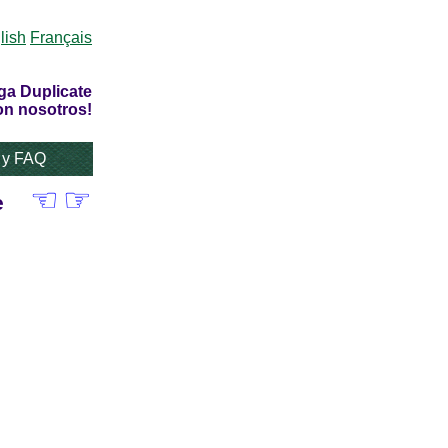
lish
Français
ga Duplicate
on nosotros!
 y FAQ
☜
☞
e