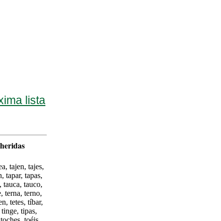
xima lista
dheridas
ea, tajen, tajes,
n, tapar, tapas,
y, tauca, tauco,
e, terna, terno,
en, tetes, tíbar,
, tinge, tipas,
 toches, toéis,