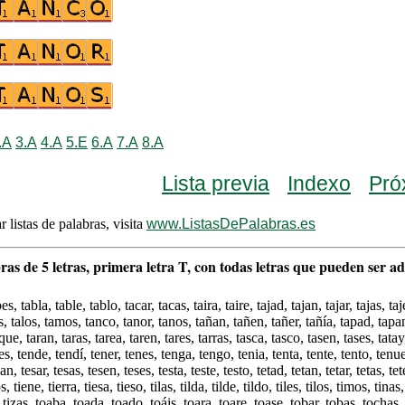
.A
3.A
4.A
5.E
6.A
7.A
8.A
Lista previa
Indexo
Pró
r listas de palabras, visita
www.ListasDePalabras.es
ras de 5 letras, primera letra T, con todas letras que pueden ser a
es, tabla, table, tablo, tacar, tacas, taira, taire, tajad, tajan, tajar, tajas, taj
las, talos, tamos, tanco, tanor, tanos, tañan, tañen, tañer, tañía, tapad, tapa
que, taran, taras, tarea, taren, tares, tarras, tasca, tasco, tasen, tases, tata
jes, tende, tendí, tener, tenes, tenga, tengo, tenia, tenta, tente, tento, tenu
an, tesar, tesas, tesen, teses, testa, teste, testo, tetad, tetan, tetar, tetas, tet
s, tiene, tierra, tiesa, tieso, tilas, tilda, tilde, tildo, tiles, tilos, timos, tinas
ís, tizas, toaba, toada, toado, toáis, toara, toare, toase, tobar, tobas, tochas,