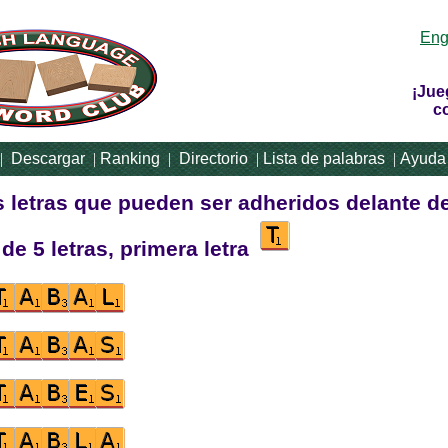
Eng
¡Jue
c
|
Descargar
|
Ranking
|
Directorio
|
Lista de palabras
|
Ayuda
s letras que pueden ser adheridos delante d
de 5 letras, primera letra