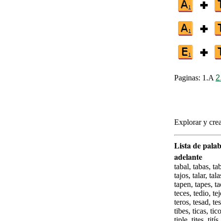
Paginas: 1.A
2
Explorar y crea
Lista de palab
adelante
tabal, tabas, tab
tajos, talar, ta
tapen, tapes, ta
teces, tedio, te
teros, tesad, tes
tibes, ticas, tico
tiple, tites, tit