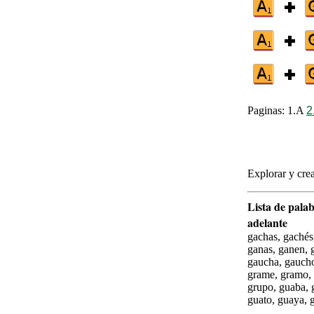
Paginas: 1.A
2
Explorar y crea
Lista de palab
adelante
gachas, gachés,
ganas, ganen, g
gaucha, gaucho,
grame, gramo, g
grupo, guaba, 
guato, guaya, g