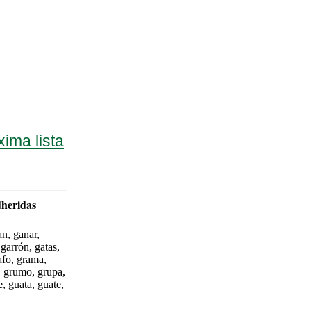
xima lista
dheridas
an, ganar,
 garrón, gatas,
afo, grama,
a, grumo, grupa,
, guata, guate,