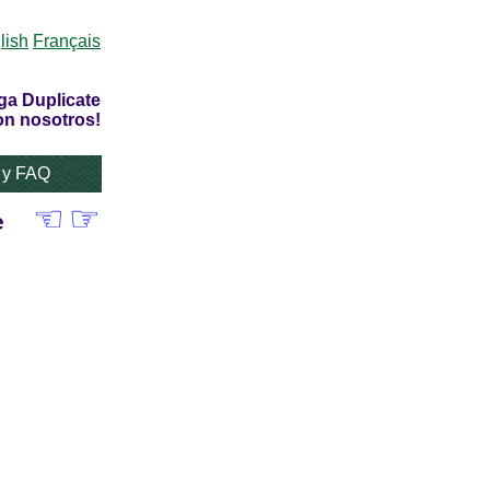
lish
Français
ga Duplicate
on nosotros!
 y FAQ
☜
☞
e