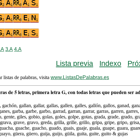
.A
3.A
4.A
Lista previa
Indexo
Pró
r listas de palabras, visita
www.ListasDePalabras.es
ras de 5 letras, primera letra G, con todas letras que pueden ser a
 gachón, gallan, gallar, gallas, gallen, galles, gallón, gallos, ganad, gan
anes, garba, garbe, garbo, garrad, garran, garrar, garras, garren, garres,
 gente, giles, gobio, golas, goles, golpe, gotas, grada, grade, grado, gr
rava, grave, gravo, greda, grilla, grille, grillo, gripa, gripe, gripo, gris
guacha, guache, guacho, guado, guais, guaje, guala, guape, guara, guare
uayo, güera, güero, guija, guijo, güila, guita, guite, guito & gujas