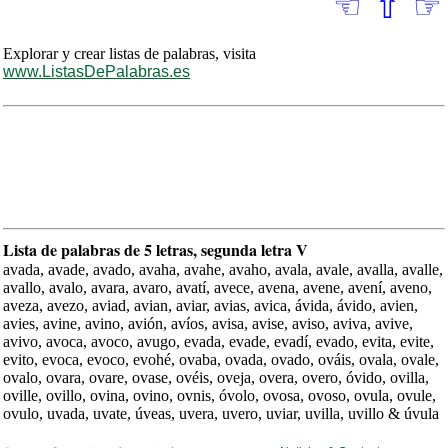
☜
⇧
☞
Explorar y crear listas de palabras, visita
www.ListasDePalabras.es
Lista de palabras de 5 letras, segunda letra V
avada, avade, avado, avaha, avahe, avaho, avala, avale, avalla, avalle,
avallo, avalo, avara, avaro, avatí, avece, avena, avene, avení, aveno,
aveza, avezo, aviad, avian, aviar, avias, avica, ávida, ávido, avien,
avies, avine, avino, avión, avíos, avisa, avise, aviso, aviva, avive,
avivo, avoca, avoco, avugo, evada, evade, evadí, evado, evita, evite,
evito, evoca, evoco, evohé, ovaba, ovada, ovado, ováis, ovala, ovale,
ovalo, ovara, ovare, ovase, ovéis, oveja, overa, overo, óvido, ovilla,
oville, ovillo, ovina, ovino, ovnis, óvolo, ovosa, ovoso, ovula, ovule,
ovulo, uvada, uvate, úveas, uvera, uvero, uviar, uvilla, uvillo & úvula