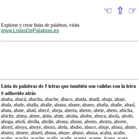
☜
⇧
☞
Explorar y crear listas de palabras, visita
www.ListasDePalabras.es
Lista de palabras de 5 letras que también son validas con la letra
S adherido atrás
ababa, abacá, abacha, abache, ábaco, abada, abadí, abaja, abaje,
abala, abale, aballa, aballe, abana, abane, abano, abaña, abañe, abasí,
abata, abate, abatí, abecé, abeja, aberra, aberre, abete, abeto, abicha,
abiche, abina, abine, abita, abite, aboba, abobe, aboca, abofa, abofe,
aboga, abolí, abolla, abolle, abona, abone, abono, aborra, aborre,
aborrí, aboya, aboye, abozo, abría, abubo, abuce, abuje, abura, abure,
aburra, aburre, aburrí, abusa, abuse, abuso, abuza, acaba, acabe,
acabo, acacha, acache, acalla, acalle, acama, acame, ácana, acara,