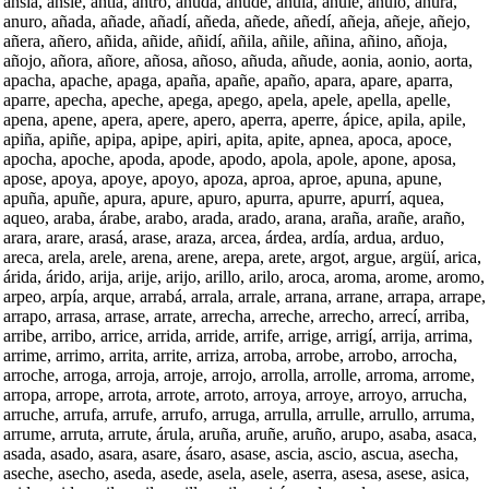
ansia, ansie, antia, antro, anuda, anude, anula, anule, anulo, anura,
anuro, añada, añade, añadí, añeda, añede, añedí, añeja, añeje, añejo,
añera, añero, añida, añide, añidí, añila, añile, añina, añino, añoja,
añojo, añora, añore, añosa, añoso, añuda, añude, aonia, aonio, aorta,
apacha, apache, apaga, apaña, apañe, apaño, apara, apare, aparra,
aparre, apecha, apeche, apega, apego, apela, apele, apella, apelle,
apena, apene, apera, apere, apero, aperra, aperre, ápice, apila, apile,
apiña, apiñe, apipa, apipe, apiri, apita, apite, apnea, apoca, apoce,
apocha, apoche, apoda, apode, apodo, apola, apole, apone, aposa,
apose, apoya, apoye, apoyo, apoza, aproa, aproe, apuna, apune,
apuña, apuñe, apura, apure, apuro, apurra, apurre, apurrí, aquea,
aqueo, araba, árabe, arabo, arada, arado, arana, araña, arañe, araño,
arara, arare, arasá, arase, araza, arcea, árdea, ardía, ardua, arduo,
areca, arela, arele, arena, arene, arepa, arete, argot, argue, argüí, arica,
árida, árido, arija, arije, arijo, arillo, arilo, aroca, aroma, arome, aromo,
arpeo, arpía, arque, arrabá, arrala, arrale, arrana, arrane, arrapa, arrape,
arrapo, arrasa, arrase, arrate, arrecha, arreche, arrecho, arrecí, arriba,
arribe, arribo, arrice, arrida, arride, arrife, arrige, arrigí, arrija, arrima,
arrime, arrimo, arrita, arrite, arriza, arroba, arrobe, arrobo, arrocha,
arroche, arroga, arroja, arroje, arrojo, arrolla, arrolle, arroma, arrome,
arropa, arrope, arrota, arrote, arroto, arroya, arroye, arroyo, arrucha,
arruche, arrufa, arrufe, arrufo, arruga, arrulla, arrulle, arrullo, arruma,
arrume, arruta, arrute, árula, aruña, aruñe, aruño, arupo, asaba, asaca,
asada, asado, asara, asare, ásaro, asase, ascia, ascio, ascua, asecha,
aseche, asecho, aseda, asede, asela, asele, aserra, asesa, asese, asica,