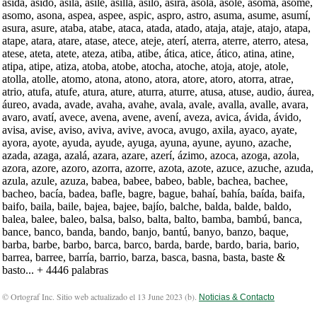
asida, asido, asila, asile, asilla, asilo, asirá, asola, asole, asoma, asome,
asomo, asona, aspea, aspee, aspic, aspro, astro, asuma, asume, asumí,
asura, asure, ataba, atabe, ataca, atada, atado, ataja, ataje, atajo, atapa,
atape, atara, atare, atase, atece, ateje, aterí, aterra, aterre, aterro, atesa,
atese, ateta, atete, ateza, atiba, atibe, ática, atice, ático, atina, atine,
atipa, atipe, atiza, atoba, atobe, atocha, atoche, atoja, atoje, atole,
atolla, atolle, atomo, atona, atono, atora, atore, atoro, atorra, atrae,
atrio, atufa, atufe, atura, ature, aturra, aturre, atusa, atuse, audio, áurea,
áureo, avada, avade, avaha, avahe, avala, avale, avalla, avalle, avara,
avaro, avatí, avece, avena, avene, avení, aveza, avica, ávida, ávido,
avisa, avise, aviso, aviva, avive, avoca, avugo, axila, ayaco, ayate,
ayora, ayote, ayuda, ayude, ayuga, ayuna, ayune, ayuno, azache,
azada, azaga, azalá, azara, azare, azerí, ázimo, azoca, azoga, azola,
azora, azore, azoro, azorra, azorre, azota, azote, azuce, azuche, azuda,
azula, azule, azuza, babea, babee, babeo, bable, bachea, bachee,
bacheo, bacía, badea, bafle, bagre, bague, bahaí, bahía, baída, baifa,
baifo, baila, baile, bajea, bajee, bajío, balche, balda, balde, baldo,
balea, balee, baleo, balsa, balso, balta, balto, bamba, bambú, banca,
bance, banco, banda, bando, banjo, bantú, banyo, banzo, baque,
barba, barbe, barbo, barca, barco, barda, barde, bardo, baria, bario,
barrea, barree, barría, barrio, barza, basca, basna, basta, baste &
basto... + 4446 palabras
© Ortograf Inc. Sitio web actualizado el 13 June 2023 (
b
).
Noticias & Contacto