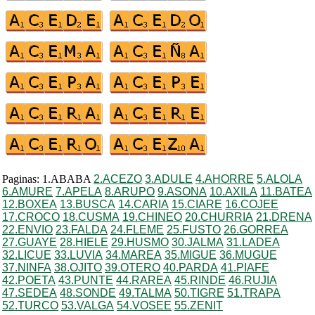
Paginas: 1.ABABA
2.ACEZO
3.ADULE
4.AHORRE
5.ALOLA
6.AMURE
7.APELA
8.ARUPO
9.ASONA
10.AXILA
11.BATEA
12.BOXEA
13.BUSCA
14.CARIA
15.CIARE
16.COJEE
17.CROCO
18.CUSMA
19.CHINEO
20.CHURRIA
21.DRENA
22.ENVIO
23.FALDA
24.FLEME
25.FUSTO
26.GORREA
27.GUAYE
28.HIELE
29.HUSMO
30.JALMA
31.LADEA
32.LICUE
33.LUVIA
34.MAREA
35.MIGUE
36.MUGUE
37.NINFA
38.OJITO
39.OTERO
40.PARDA
41.PIAFE
42.POETA
43.PUNTE
44.RAREA
45.RINDE
46.RUJIA
47.SEDEA
48.SONDE
49.TALMA
50.TIGRE
51.TRAPA
52.TURCO
53.VALGA
54.VOSEE
55.ZENIT