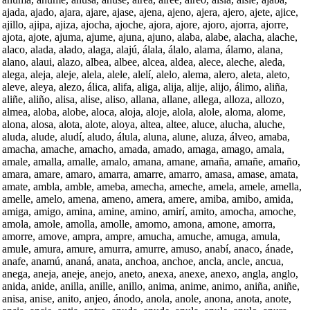
ajada, ajado, ajara, ajare, ajase, ajena, ajeno, ajera, ajero, ajete, ajice,
ajillo, ajipa, ajiza, ajocha, ajoche, ajora, ajore, ajoro, ajorra, ajorre,
ajota, ajote, ajuma, ajume, ajuna, ajuno, alaba, alabe, alacha, alache,
alaco, alada, alado, alaga, alajú, álala, álalo, alama, álamo, alana,
alano, alaui, alazo, albea, albee, alcea, aldea, alece, aleche, aleda,
alega, aleja, aleje, alela, alele, alelí, alelo, alema, alero, aleta, aleto,
aleve, aleya, alezo, álica, alifa, aliga, alija, alije, alijo, álimo, aliña,
aliñe, aliño, alisa, alise, aliso, allana, allane, allega, alloza, allozo,
almea, aloba, alobe, aloca, aloja, aloje, alola, alole, aloma, alome,
alona, alosa, alota, alote, aloya, altea, altee, aluce, alucha, aluche,
aluda, alude, aludí, aludo, álula, aluna, alune, aluza, álveo, amaba,
amacha, amache, amacho, amada, amado, amaga, amago, amala,
amale, amalla, amalle, amalo, amana, amane, amaña, amañe, amaño,
amara, amare, amaro, amarra, amarre, amarro, amasa, amase, amata,
amate, ambla, amble, ameba, amecha, ameche, amela, amele, amella,
amelle, amelo, amena, ameno, amera, amere, amiba, amibo, amida,
amiga, amigo, amina, amine, amino, amirí, amito, amocha, amoche,
amola, amole, amolla, amolle, amomo, amona, amone, amorra,
amorre, amove, ampra, ampre, amucha, amuche, amuga, amula,
amule, amura, amure, amurra, amurre, amuso, anabí, anaco, ánade,
anafe, anamú, ananá, anata, anchoa, anchoe, ancla, ancle, ancua,
anega, aneja, aneje, anejo, aneto, anexa, anexe, anexo, angla, anglo,
anida, anide, anilla, anille, anillo, anima, anime, animo, aniña, aniñe,
anisa, anise, anito, anjeo, ánodo, anola, anole, anona, anota, anote,