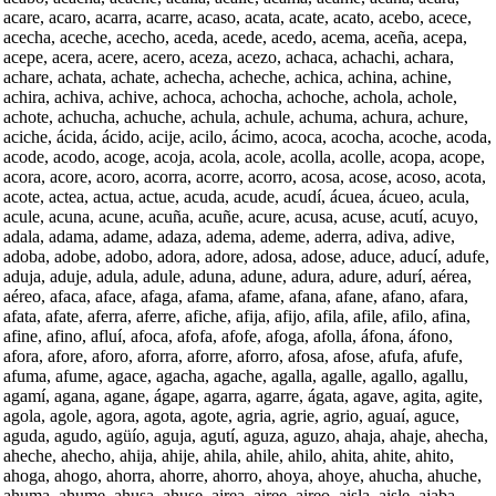
acare, acaro, acarra, acarre, acaso, acata, acate, acato, acebo, acece,
acecha, aceche, acecho, aceda, acede, acedo, acema, aceña, acepa,
acepe, acera, acere, acero, aceza, acezo, achaca, achachi, achara,
achare, achata, achate, achecha, acheche, achica, achina, achine,
achira, achiva, achive, achoca, achocha, achoche, achola, achole,
achote, achucha, achuche, achula, achule, achuma, achura, achure,
aciche, ácida, ácido, acije, acilo, ácimo, acoca, acocha, acoche, acoda,
acode, acodo, acoge, acoja, acola, acole, acolla, acolle, acopa, acope,
acora, acore, acoro, acorra, acorre, acorro, acosa, acose, acoso, acota,
acote, actea, actua, actue, acuda, acude, acudí, ácuea, ácueo, acula,
acule, acuna, acune, acuña, acuñe, acure, acusa, acuse, acutí, acuyo,
adala, adama, adame, adaza, adema, ademe, aderra, adiva, adive,
adoba, adobe, adobo, adora, adore, adosa, adose, aduce, aducí, adufe,
aduja, aduje, adula, adule, aduna, adune, adura, adure, adurí, aérea,
aéreo, afaca, aface, afaga, afama, afame, afana, afane, afano, afara,
afata, afate, aferra, aferre, afiche, afija, afijo, afila, afile, afilo, afina,
afine, afino, afluí, afoca, afofa, afofe, afoga, afolla, áfona, áfono,
afora, afore, aforo, aforra, aforre, aforro, afosa, afose, afufa, afufe,
afuma, afume, agace, agacha, agache, agalla, agalle, agallo, agallu,
agamí, agana, agane, ágape, agarra, agarre, ágata, agave, agita, agite,
agola, agole, agora, agota, agote, agria, agrie, agrio, aguaí, aguce,
aguda, agudo, agüío, aguja, agutí, aguza, aguzo, ahaja, ahaje, ahecha,
aheche, ahecho, ahija, ahije, ahila, ahile, ahilo, ahita, ahite, ahito,
ahoga, ahogo, ahorra, ahorre, ahorro, ahoya, ahoye, ahucha, ahuche,
ahuma, ahume, ahusa, ahuse, airea, airee, aireo, aisla, aisle, ajaba,