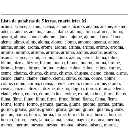
Lista de palabras de 5 letras, cuarta letra M
acama, acame, acamo, acema, achuma, ácimo, adama, adame, adamo,
adema, ademe, ademo, afama, afame, afamo, afuma, afume, afumo,
agamí, ahuma, ahume, ahumo, ajuma, ajume, ajumo, alama, álamo,
alema, álimo, alims, aloma, alome, alomo, amomo, anamú, anima,
anime, animo, aroma, arome, aromo, arrima, arrime, arrimo, arroma,
arrome, arromo, arruma, arrume, arrumo, asoma, asome, asomo,
asuma, asume, asumí, asumo, atomo, ázimo, berma, bilma, bilme,
bilmo, bizma, bizme, bizmo, brama, brame, bramo, broma, brome,
bromo, bruma, brume, brumo, caima, calma, calme, calmo, carme,
cetme, chaima, chisma, chisme, chismo, chusma, ciemo, cisma, cisme,
cismo, clama, clame, clamo, clema, clima, coima, coime, colma,
colme, colmo, corma, crema, creme, cremo, croma, crome, cromo,
cusma, cuzma, dezma, dezme, dezmo, dogma, dormí, drama, edema,
elamí, elemí, enema, étimo, exima, exime, eximí, eximo, fermi, fiemo,
filma, filme, filmo, films, firma, firme, firmo, flama, flema, fleme,
forma, forme, formo, gamma, garma, gluma, gnomo, gorma, gorme,
gormo, grama, grame, gramo, grima, gromo, grumo, guama, guame,
guamo, harma, herma, hirma, hirme, hirmo, horma, husma, husme,
husmo, istmo, items, jaima, jalma, leima, magma, maoma, merma,
merme, mermo, mesma, mesmo, mioma, misma, mismo, morma,