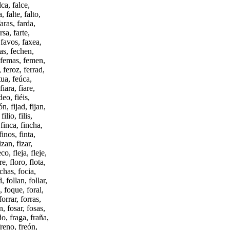
lca, falce,
, falte, falto,
aras, farda,
rsa, farte,
, favos, faxea,
has, fechen,
, femas, femen,
, feroz, ferrad,
etua, feúca,
iara, fiare,
deo, fiéis,
gón, fijad, fijan,
filio, filis,
, finca, fincha,
finos, finta,
izan, fizar,
co, fleja, fleje,
re, floro, flota,
ochas, focia,
, follan, follar,
, foque, foral,
orrar, forras,
n, fosar, fosas,
do, fraga, fraña,
 freno, freón,