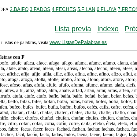
ABOFA
2.BAIFO
3.FADOS
4.FECHES
5.FILAN
6.FLUYA
7.FREO
Lista previa
Indexo
Pró
r listas de palabras, visita
www.ListasDePalabras.es
letras con F
bofo, adufe, afaca, aface, afaga, afago, afama, afame, afamo, afana, afa
ata, afate, afato, afead, afean, afear, afeas, afecha, afecho, afeen, afees, a
ice, afiche, afija, afijo, afila, afile, afilo, afina, afine, afino, afizo, afluí,
ofo, afoga, afogo, afolla, afolle, afollo, áfona, áfono, afora, afore, aforo,
fose, afoso, aftas, afufa, afufe, afufo, afuma, afume, afumo, alafa, alefs, 
en, alfes, alfil, alfiz, alfoz, alifa, anafe, arfad, arfan, arfar, arfas, arfen, arfe
arrufo, atufa, atufe, atufo, bafle, baifa, baifo, befad, befan, befar, befas, 
lfa, belfo, bifaz, bifes, bofan, bofar, bofas, bofen, bofes, bofia, bofos, 
fen, bufeo, bufes, bufet, bufia, bufón, bufos, cafés, cafiz, cafre, cefea, 
hafad, chafan, chafar, chafas, chafen, chafes, chafla, chafle, chaflo, chanf
 chiflo, chofer, chofes, chufad, chufan, chufar, chufas, chufen, chufes, chu
ifre, cifro, cofan, cofas, cofia, cofín, cofre, daifa, efebo, éfeta, efeto, eflu
abos, fabro, facas, facer, faces, fachad, fachan, fachar, fachas, fachea, fa
fachos, fácil, facón, facto, fadas, fados, faena, faene, faeno, fagos, fagot