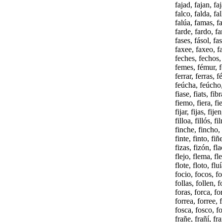
fajad, fajan, faj
falco, falda, fall
falúa, famas, fa
farde, fardo, far
fases, fásol, fa
faxee, faxeo, f
feches, fechos,
femes, fémur, fe
ferrar, ferras, f
feúcha, feúcho, 
fiase, fiats, fib
fiemo, fiera, fier
fijar, fijas, fijen
filloa, fillós, f
finche, fincho, f
finte, finto, fiñ
fizas, fizón, fla
flejo, flema, fle
flote, floto, flu
focio, focos, fof
follas, follen, 
foras, forca, fo
forrea, forree, 
fosca, fosco, fo
frañe, frañí, fra