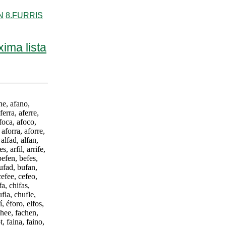
N
8.FURRIS
xima lista
ne, afano,
ferra, aferre,
 afoca, afoco,
 aforra, aforre,
alfad, alfan,
s, arfil, arrife,
befen, befes,
bufad, bufan,
cefee, cefeo,
a, chifas,
fla, chufle,
í, éforo, elfos,
chee, fachen,
, faina, faino,