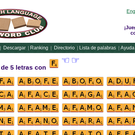
Eng
¡Jue
c
|
Descargar
|
Ranking
|
Directorio
|
Lista de palabras
|
Ayuda
☜
☞
 de 5 letras con