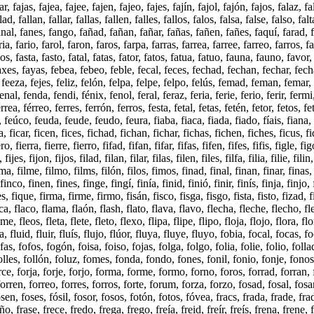
ar, fajas, fajea, fajee, fajen, fajeo, fajes, fajín, fajol, fajón, fajos, falaz, fa
ad, fallan, fallar, fallas, fallen, falles, fallos, falos, falsa, false, falso, falta
nal, fanes, fango, fañad, fañan, fañar, fañas, fañen, fañes, faquí, farad, f
ia, fario, farol, faron, faros, farpa, farras, farrea, farree, farreo, farros, fa
sos, fasta, fasto, fatal, fatas, fator, fatos, fatua, fatuo, fauna, fauno, favor
axes, fayas, febea, febeo, feble, fecal, feces, fechad, fechan, fechar, fec
 feeza, fejes, feliz, felón, felpa, felpe, felpo, felús, femad, feman, femar
nal, fenda, fendi, fénix, fenol, feral, feraz, feria, ferie, ferio, ferir, fermi
érrea, férreo, ferres, ferrón, ferros, festa, fetal, fetas, fetén, fetor, fetos, f
feúco, feuda, feude, feudo, feura, fiaba, fiaca, fiada, fiado, fíais, fiana, f
ra, ficar, ficen, fices, fichad, fichan, fichar, fichas, fichen, fiches, ficus, fi
o, fierra, fierre, fierro, fifad, fifan, fifar, fifas, fifen, fifes, fifis, figle, fi
, fijes, fijon, fijos, filad, filan, filar, filas, filen, files, filfa, filia, filie, filin, 
ilma, filme, filmo, films, filón, filos, fimos, finad, final, finan, finar, finas
inco, finen, fines, finge, fingí, finía, finid, finió, finir, finís, finja, finjo, 
es, fique, firma, firme, firmo, fisán, fisco, fisga, fisgo, fista, fisto, fizad, f
ca, flaco, flama, flaón, flash, flato, flava, flavo, flecha, fleche, flecho, fle
me, fleos, fleta, flete, fleto, flexo, flipa, flipe, flipo, floja, flojo, flora, flo
ía, fluid, fluir, fluís, flujo, flúor, fluya, fluye, fluyo, fobia, focal, focas, f
as, fofos, fogón, foisa, foiso, fojas, folga, folgo, folia, folie, folio, follad
folles, follón, foluz, fomes, fonda, fondo, fones, fonil, fonio, fonje, fonos
rce, forja, forje, forjo, forma, forme, formo, forno, foros, forrad, forran, f
forren, forreo, forres, forros, forte, forum, forza, forzo, fosad, fosal, fosa
sen, foses, fósil, fosor, fosos, fotón, fotos, fóvea, fracs, frada, frade, fra
ño, frase, frece, fredo, frega, frego, freía, freid, freír, freís, frena, frene,