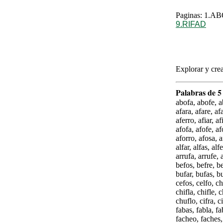
Paginas: 1.
9.RIFAD
Explorar y crea
Palabras de 5 
abofa, abofe, a
afara, afare, af
aferro, afiar, af
afofa, afofe, af
aforro, afosa, a
alfar, alfas, alf
arrufa, arrufe, 
befos, befre, be
bufar, bufas, bu
cefos, celfo, c
chifla, chifle,
chuflo, cifra, c
fabas, fabla, f
facheo, faches, 