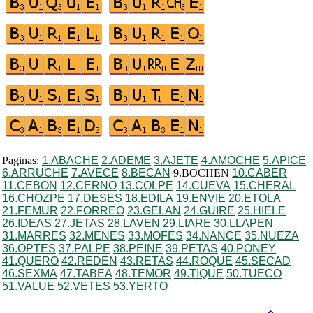
Paginas:
1.ABACHE
2.ADEME
3.AJETE
4.AMOCHE
5.APICE
6.ARRUCHE
7.AVECE
8.BECAN
9.BOCHEN
10.CABER
11.CEBON
12.CERNO
13.COLPE
14.CUEVA
15.CHERAL
16.CHOZPE
17.DESES
18.EDILA
19.ENVIE
20.ETOLA
21.FEMUR
22.FORREO
23.GELAN
24.GUIRE
25.HIELE
26.IDEAS
27.JETAS
28.LAVEN
29.LIARE
30.LLAPEN
31.MARRES
32.MENES
33.MOFES
34.NANCE
35.NUEZA
36.OPTES
37.PALPE
38.PEINE
39.PETAS
40.PONEY
41.QUERO
42.REDEN
43.RETAS
44.ROQUE
45.SECAD
46.SEXMA
47.TABEA
48.TEMOR
49.TIQUE
50.TUECO
51.VALUE
52.VETES
53.YERTO