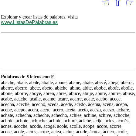
☜
⇧
☞
Explorar y crear listas de palabras, visita
www.ListasDePalabras.es
Palabras de 5 letras con E
abache, abaje, abale, aballe, abane, abañe, abate, abecé, abeja, aberra,
aberre, aberro, abete, abeto, abiche, abine, abite, abobe, abofe, abolle,
abone, aborre, aboye, abren, abres, abuce, abuje, abure, aburre, abuse,
acabe, acache, acalle, acame, acare, acarre, acate, acebo, acece,
acecha, aceche, acecho, aceda, acede, acedo, acema, aceña, acepa,
acepe, acepo, acera, acere, acero, aceta, aceto, aceza, acezo, achare,
achate, achecha, acheche, achecho, achies, achine, achive, achoche,
achole, achote, achuche, achule, achure, aciche, acije, acles, acmés,
acnes, acoche, acode, acoge, acole, acolle, acope, acore, acorre,
acose, acote, acres, acroe, actea, actue, acude, ácuea, ácueo, acule,