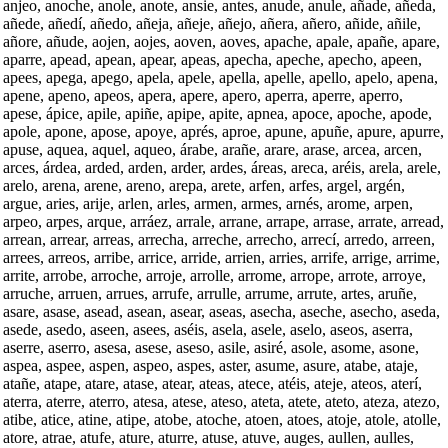
anjeo, anoche, anole, anote, ansie, antes, anude, anule, añade, añeda,
añede, añedí, añedo, añeja, añeje, añejo, añera, añero, añide, añile,
añore, añude, aojen, aojes, aoven, aoves, apache, apale, apañe, apare,
aparre, apead, apean, apear, apeas, apecha, apeche, apecho, apeen,
apees, apega, apego, apela, apele, apella, apelle, apello, apelo, apena,
apene, apeno, apeos, apera, apere, apero, aperra, aperre, aperro,
apese, ápice, apile, apiñe, apipe, apite, apnea, apoce, apoche, apode,
apole, apone, apose, apoye, aprés, aproe, apune, apuñe, apure, apurre,
apuse, aquea, aquel, aqueo, árabe, arañe, arare, arase, arcea, arcen,
arces, árdea, arded, arden, arder, ardes, áreas, areca, aréis, arela, arele,
arelo, arena, arene, areno, arepa, arete, arfen, arfes, argel, argén,
argue, aries, arije, arlen, arles, armen, armes, arnés, arome, arpen,
arpeo, arpes, arque, arráez, arrale, arrane, arrape, arrase, arrate, arread,
arrean, arrear, arreas, arrecha, arreche, arrecho, arrecí, arredo, arreen,
arrees, arreos, arribe, arrice, arride, arrien, arries, arrife, arrige, arrime,
arrite, arrobe, arroche, arroje, arrolle, arrome, arrope, arrote, arroye,
arruche, arruen, arrues, arrufe, arrulle, arrume, arrute, artes, aruñe,
asare, asase, asead, asean, asear, aseas, asecha, aseche, asecho, aseda,
asede, asedo, aseen, asees, aséis, asela, asele, aselo, aseos, aserra,
aserre, aserro, asesa, asese, aseso, asile, asiré, asole, asome, asone,
aspea, aspee, aspen, aspeo, aspes, aster, asume, asure, atabe, ataje,
atañe, atape, atare, atase, atear, ateas, atece, atéis, ateje, ateos, aterí,
aterra, aterre, aterro, atesa, atese, ateso, ateta, atete, ateto, ateza, atezo,
atibe, atice, atine, atipe, atobe, atoche, atoen, atoes, atoje, atole, atolle,
atore, atrae, atufe, ature, aturre, atuse, atuve, auges, aullen, aulles,