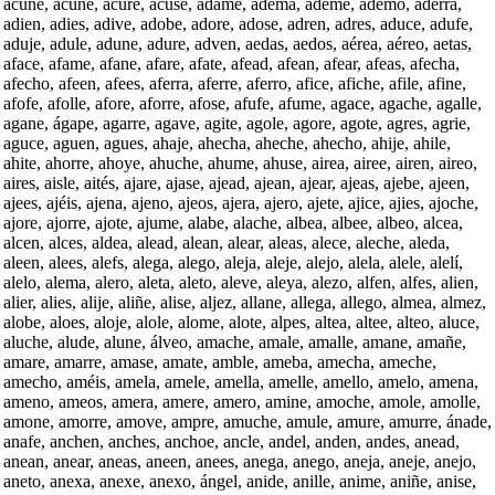
acune, acuñe, acure, acuse, adame, adema, ademe, ademo, aderra,
adien, adies, adive, adobe, adore, adose, adren, adres, aduce, adufe,
aduje, adule, adune, adure, adven, aedas, aedos, aérea, aéreo, aetas,
aface, afame, afane, afare, afate, afead, afean, afear, afeas, afecha,
afecho, afeen, afees, aferra, aferre, aferro, afice, afiche, afile, afine,
afofe, afolle, afore, aforre, afose, afufe, afume, agace, agache, agalle,
agane, ágape, agarre, agave, agite, agole, agore, agote, agres, agrie,
aguce, aguen, agues, ahaje, ahecha, aheche, ahecho, ahije, ahile,
ahite, ahorre, ahoye, ahuche, ahume, ahuse, airea, airee, airen, aireo,
aires, aisle, aités, ajare, ajase, ajead, ajean, ajear, ajeas, ajebe, ajeen,
ajees, ajéis, ajena, ajeno, ajeos, ajera, ajero, ajete, ajice, ajies, ajoche,
ajore, ajorre, ajote, ajume, alabe, alache, albea, albee, albeo, alcea,
alcen, alces, aldea, alead, alean, alear, aleas, alece, aleche, aleda,
aleen, alees, alefs, alega, alego, aleja, aleje, alejo, alela, alele, alelí,
alelo, alema, alero, aleta, aleto, aleve, aleya, alezo, alfen, alfes, alien,
alier, alies, alije, aliñe, alise, aljez, allane, allega, allego, almea, almez,
alobe, aloes, aloje, alole, alome, alote, alpes, altea, altee, alteo, aluce,
aluche, alude, alune, álveo, amache, amale, amalle, amane, amañe,
amare, amarre, amase, amate, amble, ameba, amecha, ameche,
amecho, améis, amela, amele, amella, amelle, amello, amelo, amena,
ameno, ameos, amera, amere, amero, amine, amoche, amole, amolle,
amone, amorre, amove, ampre, amuche, amule, amure, amurre, ánade,
anafe, anchen, anches, anchoe, ancle, andel, anden, andes, anead,
anean, anear, aneas, aneen, anees, anega, anego, aneja, aneje, anejo,
aneto, anexa, anexe, anexo, ángel, anide, anille, anime, aniñe, anise,