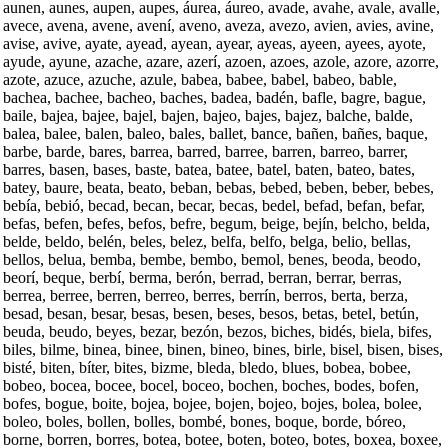
aunen, aunes, aupen, aupes, áurea, áureo, avade, avahe, avale, avalle,
avece, avena, avene, avení, aveno, aveza, avezo, avien, avies, avine,
avise, avive, ayate, ayead, ayean, ayear, ayeas, ayeen, ayees, ayote,
ayude, ayune, azache, azare, azerí, azoen, azoes, azole, azore, azorre,
azote, azuce, azuche, azule, babea, babee, babel, babeo, bable,
bachea, bachee, bacheo, baches, badea, badén, bafle, bagre, bague,
baile, bajea, bajee, bajel, bajen, bajeo, bajes, bajez, balche, balde,
balea, balee, balen, baleo, bales, ballet, bance, bañen, bañes, baque,
barbe, barde, bares, barrea, barred, barree, barren, barreo, barrer,
barres, basen, bases, baste, batea, batee, batel, baten, bateo, bates,
batey, baure, beata, beato, beban, bebas, bebed, beben, beber, bebes,
bebía, bebió, becad, becan, becar, becas, bedel, befad, befan, befar,
befas, befen, befes, befos, befre, begum, beige, bejín, belcho, belda,
belde, beldo, belén, beles, belez, belfa, belfo, belga, belio, bellas,
bellos, belua, bemba, bembe, bembo, bemol, benes, beoda, beodo,
beorí, beque, berbí, berma, berón, berrad, berran, berrar, berras,
berrea, berree, berren, berreo, berres, berrín, berros, berta, berza,
besad, besan, besar, besas, besen, beses, besos, betas, betel, betún,
beuda, beudo, beyes, bezar, bezón, bezos, biches, bidés, biela, bifes,
biles, bilme, binea, binee, binen, bineo, bines, birle, bisel, bisen, bises,
bisté, biten, bíter, bites, bizme, bleda, bledo, blues, bobea, bobee,
bobeo, bocea, bocee, bocel, boceo, bochen, boches, bodes, bofen,
bofes, bogue, boite, bojea, bojee, bojen, bojeo, bojes, bolea, bolee,
boleo, boles, bollen, bolles, bombé, bones, boque, borde, bóreo,
borne, borren, borres, botea, botee, boten, boteo, botes, boxea, boxee,