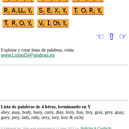
☜
⇧
☞
Explorar y crear listas de palabras, visita
www.ListasDePalabras.es
Lista de palabras de 4 letras, terminando en Y
abey, anay, body, buey, curry, diay, ferry, fray, frey, gray, grey, guay,
guey, juey, lady, rally, sexy, tory, troy & vichy
© Ortograf Inc. Sitio web actualizado el 13 June 2023 (
a
).
Noticias & Contacto