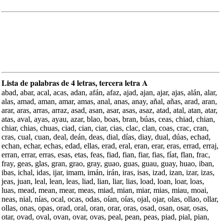
Lista de palabras de 4 letras, tercera letra A
abad, abar, acal, acas, adan, afán, afaz, ajad, ajan, ajar, ajas, alán, alar,
alas, amad, aman, amar, amas, anal, anas, anay, añal, añas, arad, aran,
arar, aras, arras, arraz, asad, asan, asar, asas, asaz, atad, atal, atan, atar,
atas, aval, ayas, ayau, azar, blao, boas, bran, búas, ceas, chiad, chian,
chiar, chias, chuas, ciad, cian, ciar, cias, clac, clan, coas, crac, cran,
cras, cual, cuan, deal, deán, deas, dial, días, diay, dual, dúas, echad,
echan, echar, echas, edad, ellas, erad, eral, eran, erar, eras, errad, erraj,
erran, errar, erras, esas, etas, feas, fiad, fian, fiar, fias, fíat, flan, frac,
fray, geas, glas, gran, grao, gray, guao, guas, guau, guay, huao, iban,
ibas, ichal, idas, ijar, imam, imán, irán, iras, isas, izad, izan, izar, izas,
jeas, juan, leal, lean, leas, liad, lian, liar, lias, load, loan, loar, loas,
luas, mead, mean, mear, meas, miad, mian, miar, mias, miau, moai,
neas, nial, nías, ocal, ocas, odas, oían, oías, ojal, ojar, olas, ollao, ollar,
ollas, onas, opas, orad, oral, oran, orar, oras, osad, osan, osar, osas,
otar, ovad, oval, ovan, ovar, ovas, peal, pean, peas, piad, pial, pian,