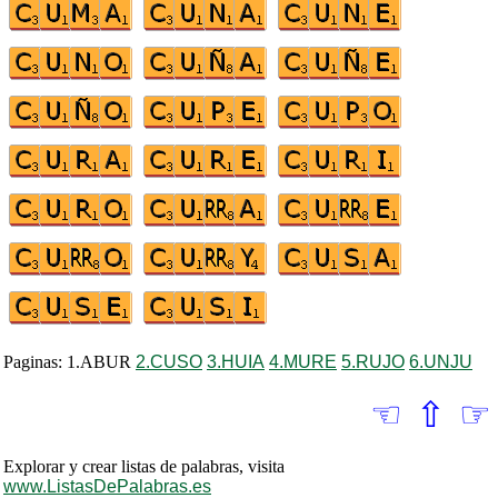
Paginas: 1.ABUR
2.CUSO
3.HUIA
4.MURE
5.RUJO
6.UNJU
☜
⇧
☞
Explorar y crear listas de palabras, visita
www.ListasDePalabras.es