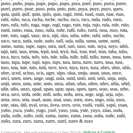
puno, puño, pupa, pupe, pupo, pupu, pura, puré, puro, purra, purre,
purrí, purro, puse, puso, puta, puto, puts, puya, puye, puyo, queo,
quia, quid, quif, quin, quío, quis, ragú, rimú, ruad, ruan, ruar, ruas,
rubí, rubo, ruca, rucha, ruche, rucho, ruco, rucs, ruda, rudo, ruen,
rues, rufa, rufo, ruga, ruge, rugí, rugo, ruin, ruja, rujo, rula, rule, rulo,
rumí, rumo, runa, runo, ruña, ruñe, ruñí, ruño, rurrú, rusa, ruso, ruta,
rute, ruto, sagú, sauz, sicu, sijú, síus, suba, sube, subí, subo, suche,
suco, sucu, suda, sude, sudo, sufí, sula, sulla, suma, sume, sumí,
sumo, sumu, supe, supo, sura, surf, suri, suso, sute, suya, suyo, tabú,
tajú, tatú, taus, temu, tepú, teul, teyú, tisú, tour, trué, trun, tuba, tubo,
tuca, tuco, tuda, tufo, tuis, tule, tulla, tulle, tullí, tullo, tumo, tuna, tune,
tuno, tupa, tupe, tupí, tupo, tups, tura, turra, turre, turro, tusa, tuse,
tuso, tuta, tute, tuto, tutú, tuve, tuvo, tuya, tuyo, tuza, ubes, ubio, ubís,
ubre, uced, uchus, ucis, ugre, ulpo, ulua, umju, unan, unas, unce,
uncí, unen, unes, unge, ungí, unía, unid, unió, unir, unís, unja, unjo,
unjú, unos, unta, unte, unto, unza, uñan, uñas, uñen, uñes, uñía, uñid,
uñir, uñis, unzo, upad, upan, upar, upas, upen, upes, urao, uras, urbe,
urca, urce, urda, urde, urdí, urdo, urdu, urea, urge, urgí, urja, urjo,
urna, uros, urta, usad, usan, usar, usas, usen, uses, usgo, usía, usos,
uste, utas, útil, uval, uvas, úvea, uves, uvis, vodú, vudú, yapú, yuan,
yubo, yuca, yudo, yugo, yuré, yuso, yuta, yute, yuyo, zúas, zuda,
zulla, zulle, zullo, zulú, zuma, zumo, zums, zuna, zuña, zuñe, zuñí,
zuño, zura, zuro, zurra, zurre, zurrí, zurro & zuzo
© Ortograf Inc. Sitio web actualizado el 13 June 2023 (
b
).
Noticias & Contacto