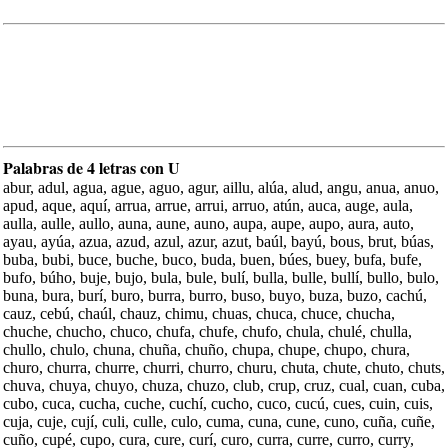
Palabras de 4 letras con U
abur, adul, agua, ague, aguo, agur, aillu, alúa, alud, angu, anua, anuo,
apud, aque, aquí, arrua, arrue, arrui, arruo, atún, auca, auge, aula,
aulla, aulle, aullo, auna, aune, auno, aupa, aupe, aupo, aura, auto,
ayau, ayúa, azua, azud, azul, azur, azut, baúl, bayú, bous, brut, búas,
buba, bubi, buce, buche, buco, buda, buen, búes, buey, bufa, bufe,
bufo, búho, buje, bujo, bula, bule, bulí, bulla, bulle, bullí, bullo, bulo,
buna, bura, burí, buro, burra, burro, buso, buyo, buza, buzo, cachú,
cauz, cebú, chaúl, chauz, chimu, chuas, chuca, chuce, chucha,
chuche, chucho, chuco, chufa, chufe, chufo, chula, chulé, chulla,
chullo, chulo, chuna, chuña, chuño, chupa, chupe, chupo, chura,
churo, churra, churre, churri, churro, churu, chuta, chute, chuto, chuts,
chuva, chuya, chuyo, chuza, chuzo, club, crup, cruz, cual, cuan, cuba,
cubo, cuca, cucha, cuche, cuchí, cucho, cuco, cucú, cues, cuin, cuis,
cuja, cuje, cují, culi, culle, culo, cuma, cuna, cune, cuno, cuña, cuñe,
cuño, cupé, cupo, cura, cure, curí, curo, curra, curre, curro, curry,