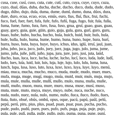
cusa, cuse, cusí, cuso, cuta, cute, cutí, cuto, cuya, cuye, cuyo, cuza,
cuzo, dual, dúas, duba, ducha, duche, ducho, duco, duda, dude, dudo,
dugo, dúho, dujo, dula, duma, dume, dumí, dumo, duna, dúos, dura,
dure, duro, ecua, ecuo, ecus, emús, euro, fius, fluí, flux, frui, fuchi,
fuco, fuel, fuer, fuet, fufa, fufe, fufo, fufú, fuga, fugo, fuir, fula, fulla,
fuma, fume, fumo, fura, furo, fusa, fuso, grua, gruí, guao, guas, guau,
guay, guey, guia, guie, güin, guio, guja, gula, gura, gurí, guro, guru,
huao, hube, hubo, hucha, hucho, huía, huich, huid, huir, huís, hula,
hule, hulla, hulo, huma, hume, humo, huna, huno, hupe, hura, hurí,
hurra, huso, huta, huya, huye, huyo, ichus, idus, iglú, irruí, jaul, juan,
juba, jubo, juca, juco, judo, juey, juez, juga, jugo, julo, juma, jume,
jumo, juña, juñe, juñí, juño, jupa, jura, jure, juro, jusi, juta, laúd,
llucho, luas, luca, luce, lucha, luche, lucho, lucí, luco, luda, lude, ludí,
ludo, lues, luía, luid, luir, luis, luja, luje, lujo, lulo, lulu, luma, luna,
lunch, lupa, lusa, luso, luto, luxa, luxe, luxo, luya, luye, luyo, menú,
miau, muca, mucha, mucho, muco, muda, mude, mudo, muer, mues,
mufa, muga, muge, mugí, mugo, muía, muid, muir, muís, muja, mujo,
mula, mule, mulla, mulle, mullí, mullo, mulo, muna, muña, muñe,
muñí, muño, muon, mura, mure, muro, musa, muse, musí, muso,
muta, mute, muto, muya, muye, muyo, nube, nuca, nuche, nuco,
nuda, nudo, nuez, nula, nulo, numo, nuño, ñuca, ñuco, ñudo, ñues,
ñuta, ñuto, obué, obús, ombú, opus, oque, pacú, papú, paúl, pelú,
pepú, perú, piru, pius, plus, puad, puan, puar, puas, pucha, pucho,
pude, pudo, pudú, puen, pues, pufo, pufs, puga, puja, puje, pujo,
pula, pule, pulí, pulla, pulle, pullo, pulo, puma, puna, pune, puní,