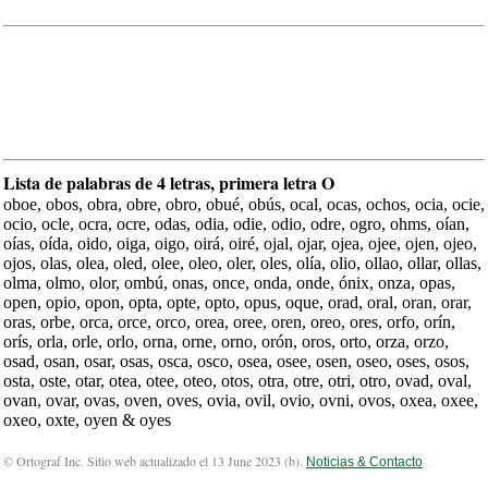
Lista de palabras de 4 letras, primera letra O
oboe, obos, obra, obre, obro, obué, obús, ocal, ocas, ochos, ocia, ocie,
ocio, ocle, ocra, ocre, odas, odia, odie, odio, odre, ogro, ohms, oían,
oías, oída, oido, oiga, oigo, oirá, oiré, ojal, ojar, ojea, ojee, ojen, ojeo,
ojos, olas, olea, oled, olee, oleo, oler, oles, olía, olio, ollao, ollar, ollas,
olma, olmo, olor, ombú, onas, once, onda, onde, ónix, onza, opas,
open, opio, opon, opta, opte, opto, opus, oque, orad, oral, oran, orar,
oras, orbe, orca, orce, orco, orea, oree, oren, oreo, ores, orfo, orín,
orís, orla, orle, orlo, orna, orne, orno, orón, oros, orto, orza, orzo,
osad, osan, osar, osas, osca, osco, osea, osee, osen, oseo, oses, osos,
osta, oste, otar, otea, otee, oteo, otos, otra, otre, otri, otro, ovad, oval,
ovan, ovar, ovas, oven, oves, ovia, ovil, ovio, ovni, ovos, oxea, oxee,
oxeo, oxte, oyen & oyes
© Ortograf Inc. Sitio web actualizado el 13 June 2023 (
b
).
Noticias & Contacto